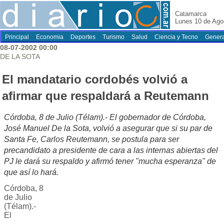
Catamarca
Lunes 10 de Ago
Principal
Economia
Deportes
Turismo
Salud
Ciencia y Tecno
Genera
08-07-2002 00:00
DE LA SOTA
El mandatario cordobés volvió a
afirmar que respaldará a Reutemann
Córdoba, 8 de Julio (Télam).- El gobernador de Córdoba,
José Manuel De la Sota, volvió a asegurar que si su par de
Santa Fe, Carlos Reutemann, se postula para ser
precandidato a presidente de cara a las internas abiertas del
PJ le dará su respaldo y afirmó tener "mucha esperanza" de
que así lo hará.
Córdoba, 8
de Julio
(Télam).-
El