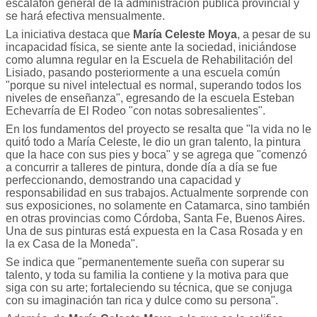
escalafón general de la administración pública provincial y
se hará efectiva mensualmente.
La iniciativa destaca que
María Celeste Moya
, a pesar de su
incapacidad física, se siente ante la sociedad, iniciándose
como alumna regular en la Escuela de Rehabilitación del
Lisiado, pasando posteriormente a una escuela común
"porque su nivel intelectual es normal, superando todos los
niveles de enseñanza", egresando de la escuela Esteban
Echevarría de El Rodeo "con notas sobresalientes".
En los fundamentos del proyecto se resalta que "la vida no le
quitó todo a María Celeste, le dio un gran talento, la pintura
que la hace con sus pies y boca" y se agrega que "comenzó
a concurrir a talleres de pintura, donde día a día se fue
perfeccionando, demostrando una capacidad y
responsabilidad en sus trabajos. Actualmente sorprende con
sus exposiciones, no solamente en Catamarca, sino también
en otras provincias como Córdoba, Santa Fe, Buenos Aires.
Una de sus pinturas está expuesta en la Casa Rosada y en
la ex Casa de la Moneda".
Se indica que "permanentemente sueña con superar su
talento, y toda su familia la contiene y la motiva para que
siga con su arte; fortaleciendo su técnica, que se conjuga
con su imaginación tan rica y dulce como su persona".