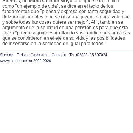
Además, de
María Celeste Moya
, a la que se la califica
como "un ejemplo de vida", se dice en el texto de los
fundamentos que "piensa y expresa con tanta seguridad y
dulzura sus ideales, que se nota una joven con una voluntad
y sobre todas las cosas quiere ser mejor". Allí, también se
argumenta que la solicitud de una pensión es para que esta
joven "pueda seguir desarrollando sus condiciones artísticas
que se convirtieron en el eje de su vida y las posibilidades
de insertarse en la sociedad de igual para todos".
|
|
|
|
Sitemap
Turismo Catamarca
Contacto
Tel. (03833) 15 697034
/www.diarioc.com.ar 2002-2026