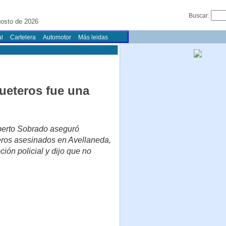
Buscar:
gosto de 2026
l
Cartelera
Automotor
Más leidas
ueteros fue una
lberto Sobrado aseguró
eros asesinados en Avellaneda,
ción policial y dijo que no