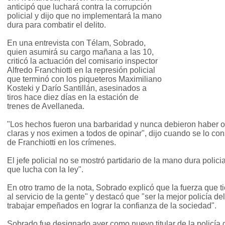
anticipó que luchará contra la corrupción
policial y dijo que no implementará la mano
dura para combatir el delito.
En una entrevista con Télam, Sobrado,
quien asumirá su cargo mañana a las 10,
criticó la actuación del comisario inspector
Alfredo Franchiotti en la represión policial
que terminó con los piqueteros Maximiliano
Kosteki y Darío Santillán, asesinados a
tiros hace diez días en la estación de
trenes de Avellaneda.
"Los hechos fueron una barbaridad y nunca debieron haber o
claras y nos eximen a todos de opinar", dijo cuando se lo con
de Franchiotti en los crímenes.
El jefe policial no se mostró partidario de la mano dura policia
que lucha con la ley".
En otro tramo de la nota, Sobrado explicó que la fuerza que t
al servicio de la gente" y destacó que "ser la mejor policía d
trabajar empeñados en lograr la confianza de la sociedad".
Sobrado fue designado ayer como nuevo titular de la policía 