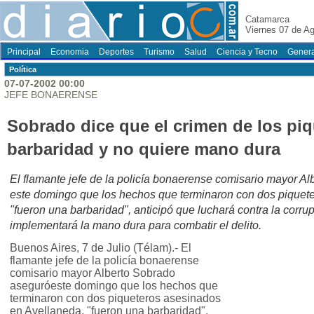
Catamarca
Viernes 07 de A
Principal
Economia
Deportes
Turismo
Salud
Ciencia y Tecno
Genera
Polí­tica
07-07-2002 00:00
JEFE BONAERENSE
Sobrado dice que el crimen de los piq
barbaridad y no quiere mano dura
El flamante jefe de la policía bonaerense comisario mayor A
este domingo que los hechos que terminaron con dos piquet
"fueron una barbaridad", anticipó que luchará contra la corrup
implementará la mano dura para combatir el delito.
Buenos Aires, 7 de Julio (Télam).- El
flamante jefe de la policía bonaerense
comisario mayor Alberto Sobrado
aseguróeste domingo que los hechos que
terminaron con dos piqueteros asesinados
en Avellaneda, "fueron una barbaridad",